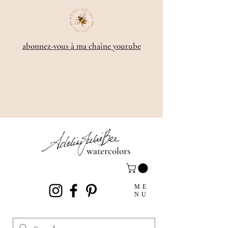
​abonnez-vous à ma chaîne youtube
watercolors
ME
NU