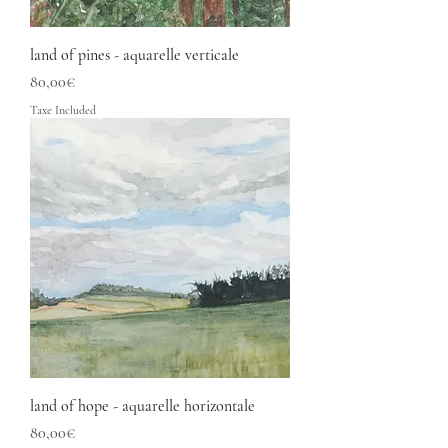
land of pines - aquarelle verticale
Price
80,00€
Taxe Included
land of hope - aquarelle horizontale
Price
80,00€