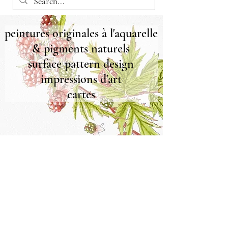
peintures originales à l'aquarelle
& pigments naturels
surface pattern design
impressions d'art
cartes