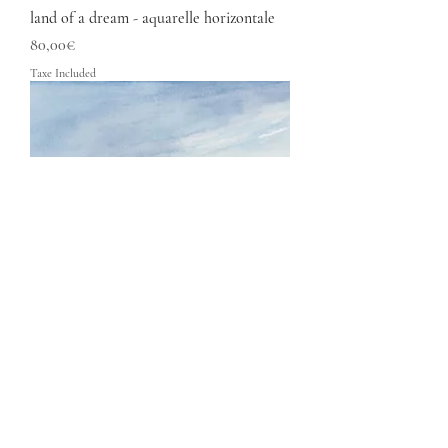
land of a dream - aquarelle horizontale
Price
80,00€
Taxe Included
land of silence - aquarelle horizontale
Price
80,00€
Taxe Included