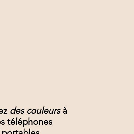
ez
des couleurs
à
s téléphones
portables.