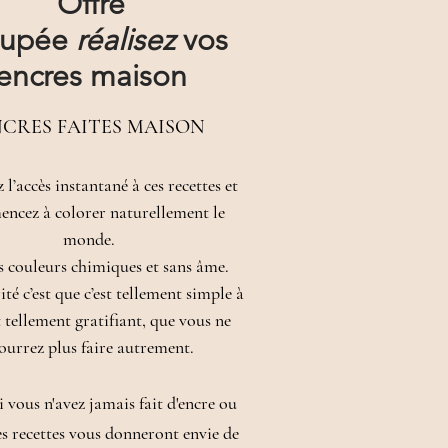
Offre
oupée
réalisez
vos
encres maison
CRES FAITES MAISON
z l’
accès instantané
à ces
recettes et
ncez à colorer naturellement le
monde.
es couleurs chimiques et sans âme.
rité c’est que c’est tellement simple à
t tellement gratifiant, que vous ne
ourrez plus faire autrement.
 vous n'avez jamais fait d'encre ou
es recettes vous donneront envie de