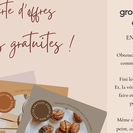
gr
EN
Obtene
comme
Fini l
Et, la vé
faire e
p
​Même si
peint, c