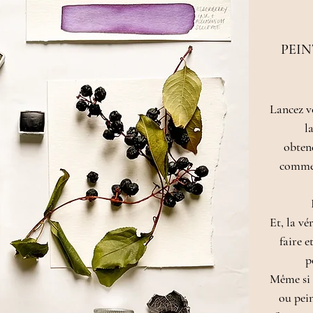
PEIN
Lancez v
l
obtene
commen
Et, la vé
faire e
p
​Même si 
ou pein