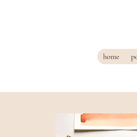
home
po