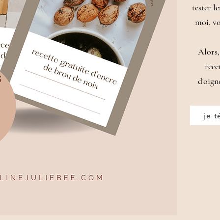
tester l
moi, vo
Alors,
rece
d'oign
je t