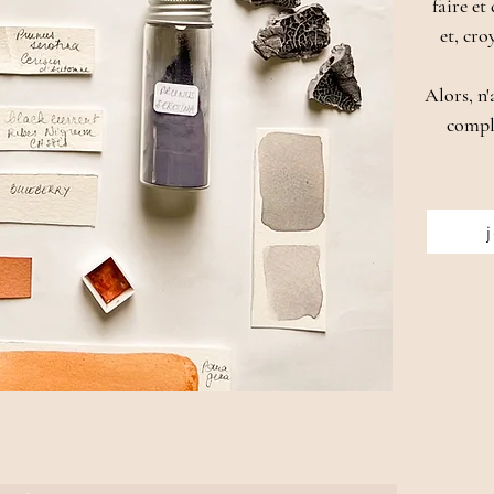
faire et
et, cro
Alors, n'
compl