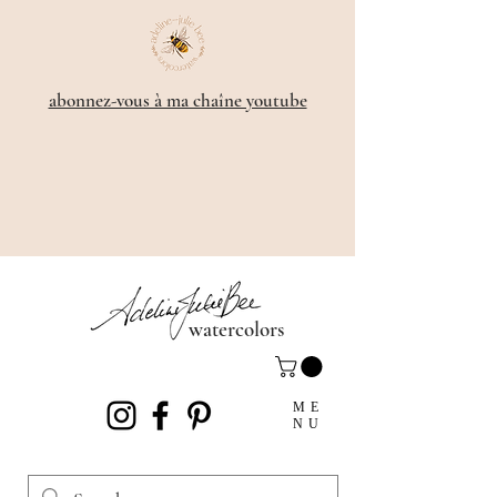
​abonnez-vous à ma chaîne youtube
watercolors
ME
NU