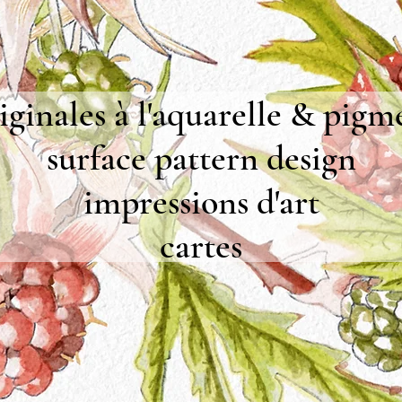
iginales à l'aquarelle & pigm
surface pattern design
impressions d'art
cartes