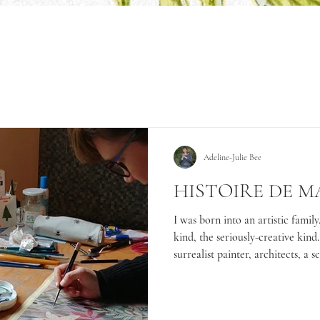
Adeline-Julie Bee
HISTOIRE DE M
I was born into an artistic fami
kind, the seriously-creative kind.
surrealist painter, architects, a 
probably a few more artists hidin
mention. In short: creativity was
unavoidable.