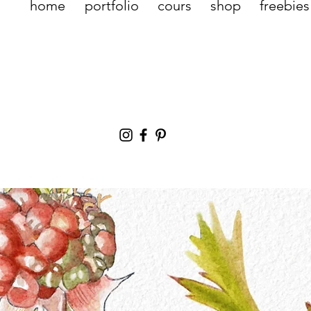
home
portfolio
cours
shop
freebies