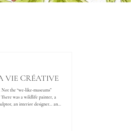
A VIE CRÉATIVE
ly. Not the “we-like-museums”
 There was a wildlife painter, a
sculptor, an interior designer… and
g behind easels that I forgot to
n’t encouraged, it was