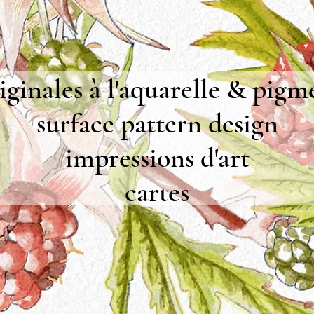
iginales à l'aquarelle & pigm
surface pattern design
impressions d'art
cartes