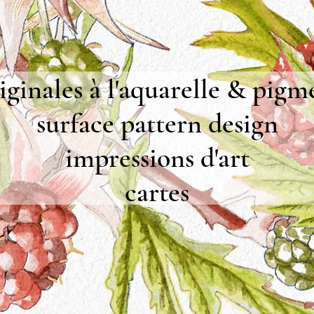
iginales à l'aquarelle & pigm
surface pattern design
impressions d'art
cartes